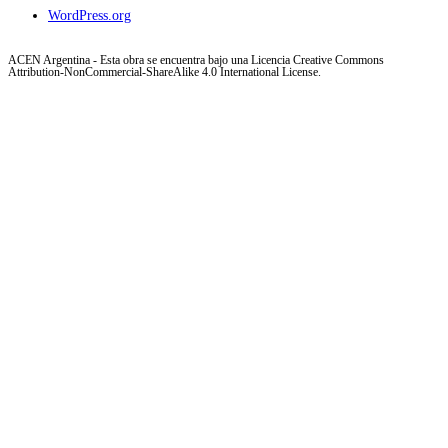
WordPress.org
ACEN Argentina - Esta obra se encuentra bajo una Licencia Creative Commons
Attribution-NonCommercial-ShareAlike 4.0 International License.