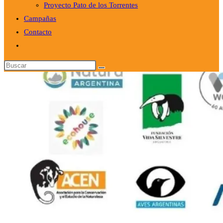
Proyecto Pato de los Torrentes
Campañas
Contacto
Alternar
búsqueda
Buscar
de
en
la
esta
web
web