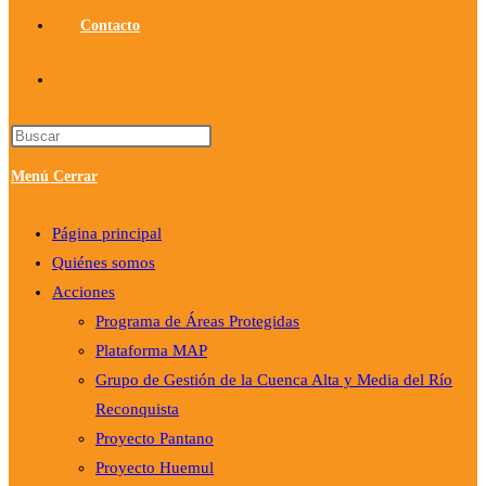
Contacto
Alternar
búsqueda
Pulsa
Escape
Menú
Cerrar
de
para
cerrar
Página principal
la
el
Quiénes somos
panel
Acciones
web
de
Programa de Áreas Protegidas
búsqueda.
Plataforma MAP
Grupo de Gestión de la Cuenca Alta y Media del Río
Reconquista
Proyecto Pantano
Proyecto Huemul