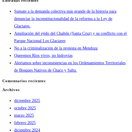
Entradas recientes
al
para
Sumate a la demanda colectiva más grande de la historia para
discurso
cerrar
denunciar la inconstitucionalidad de la reforma a la Ley de
del
el
Glaciares.
Presidente
panel
Ampliación del ejido del Chaltén (Santa Cruz) y su conflicto con el
de
de
Parque Nacional Los Glaciares
la
búsqueda.
No a la criminalización de la protesta en Mendoza
Nación
Queremos Ríos vivos, no hidrovías
en
Alertamos sobre inconsistencias en los Ordenamientos Territoriales
la
de Bosques Nativos de Chaco y Salta.
firma
del
Comentarios recientes
Pacto
Archivos
de
Mayo
diciembre 2025
octubre 2025
marzo 2025
febrero 2025
diciembre 2024